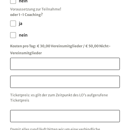
nein
Voraussetzung zur Teilnahme!
oder 1-1 Coaching?
ja
nein
Kosten pro Tag: € 30,00 Vereinsmitglieder / € 50,00 Nicht-
Vereinsmitglieder
Ticketpreis: es gilt der zum Zeitpunkt des LO's aufgerufene
Ticketpreis
Damit alles rund läuft bitten wir um eine verbindliche